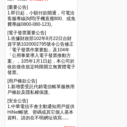
[重要公告]
1.即日起，小額付款開通，可電洽
客服專線詢問(手機直撥800、或免
費專線0800-080-123)。
[電子發票重要公告]
1.依據財政部102年8月22日台財
資字第1020002795號令公告修正
「電子發票作業要點」及104年
「公用事業導入電子發票推動方
案」，105年1月1日起，本公司於
收款後依規定時限開立無實體電子
發票。
[用戶條款公告]
1.新增委受託代銷電信帳單服務用
戶條款及隱私權保護。
[安全公告]
1.中華電信不會主動通知用戶提供
HiNet帳號、密碼或其它個人基本
資料。請勿在不明網址填寫......