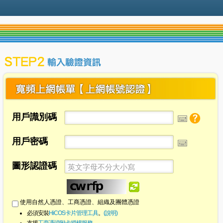
用戶識別碼
用戶密碼
圖形認證碼
使用自然人憑證、工商憑證、組織及團體憑證
必須安裝
HiCOS卡片管理工具
。
(說明)