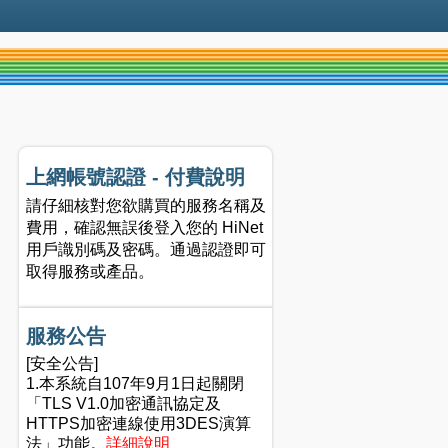
上網帳號認證 - 付費說明
請仔細核對您欲購買的服務名稱及
費用，確認無誤後登入您的 HiNet
用戶識別碼及密碼。通過認證即可
取得服務或產品。
服務公告
[安全公告]
1.本系統自107年9月1日起關閉
「TLS V1.0加密通訊協定及
HTTPS加密連線使用3DES演算
法」功能。
詳細說明